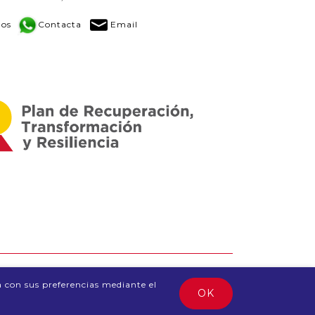
os
Contacta
Email
a con sus preferencias mediante el
OK