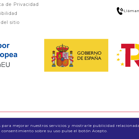
ica de Privacidad
Lláman
ibilidad
del sitio
os para mejorar nuestros servicios y mostrarle publicidad relacionad
u consentimiento sobre su uso pulse el botón Acepto.